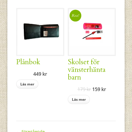
Rea!
Plånbok
Skolset för
vänsterhänta
449
kr
barn
Läs mer
Det
Det
179
kr
159
kr
ursprungliga
nuvarande
Läs mer
priset
priset
var:
är:
179 kr.
159 kr.
←
Föregående