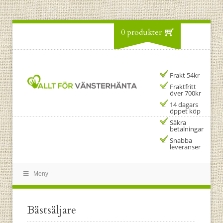
0 produkter
Frakt 54kr
Fraktfritt
över 700kr
14 dagars
öppet köp
Säkra
betalningar
Snabba
leveranser
Meny
Bästsäljare