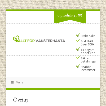
0 produkter
Frakt 54kr
Fraktfritt
över 700kr
14 dagars
öppet köp
Säkra
betalningar
Snabba
leveranser
Meny
Övrigt