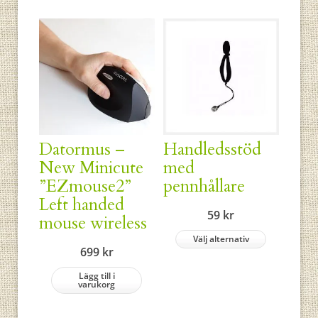
Datormus –
Handledsstöd
New Minicute
med
”EZmouse2”
pennhållare
Left handed
59
kr
mouse wireless
Välj alternativ
699
kr
Lägg till i
varukorg