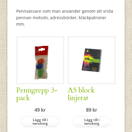
Pennvässare som man använder genom att vrida
pennan motsols, adressböcker, bläckpatroner
mm.
Penngrepp 3-
A5 block
pack
linjerat
49
kr
89
kr
Lägg till i
Lägg till i
varukorg
varukorg