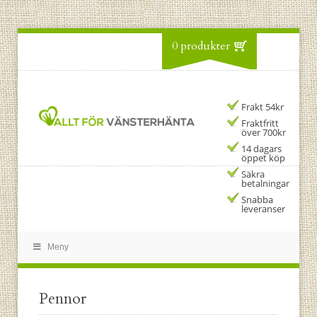
0 produkter
Frakt 54kr
Fraktfritt
över 700kr
14 dagars
öppet köp
Säkra
betalningar
Snabba
leveranser
Meny
Pennor