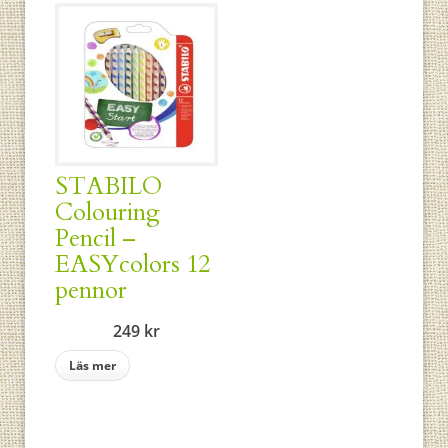
STABILO
Colouring
Pencil –
EASYcolors 12
pennor
249
kr
Läs mer