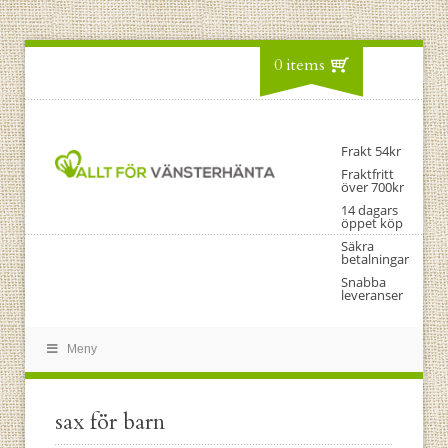
0 items
Frakt 54kr
Fraktfritt
över 700kr
14 dagars
öppet köp
Säkra
betalningar
Snabba
leveranser
Meny
sax för barn