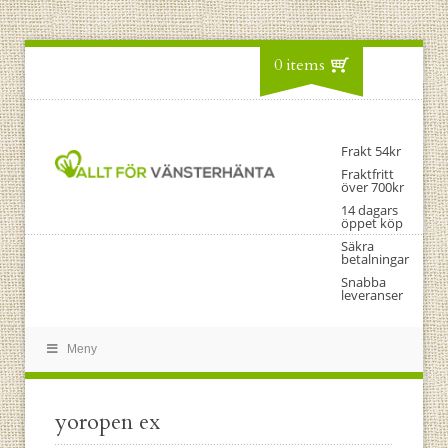
0 items
Frakt 54kr
Fraktfritt
över 700kr
14 dagars
öppet köp
Säkra
betalningar
Snabba
leveranser
Meny
yoropen ex