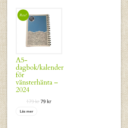
Rea!
A5-
dagbok/kalender
för
vänsterhänta –
2024
Det
Det
179
kr
79
kr
ursprungliga
nuvarande
Läs mer
priset
priset
var:
är: