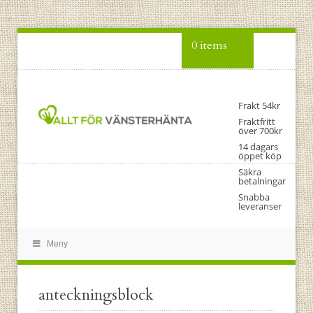
0 items
Frakt 54kr
Fraktfritt
över 700kr
14 dagars
öppet köp
Säkra
betalningar
Snabba
leveranser
Meny
anteckningsblock