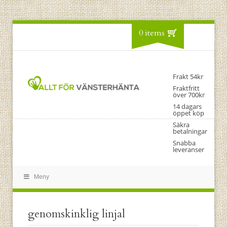
0 items
Frakt 54kr
Fraktfritt
över 700kr
14 dagars
öppet köp
Säkra
betalningar
Snabba
leveranser
Meny
genomskinklig linjal