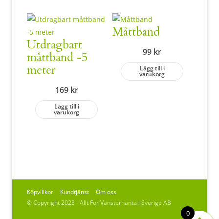
Måttband
Utdragbart
99
kr
måttband -5
meter
Lägg till i
varukorg
169
kr
Lägg till i
varukorg
Köpvillkor
Kundtjänst
Om oss
© Copyright 2023 - Allt För Vänsterhänta i Sverige AB
0