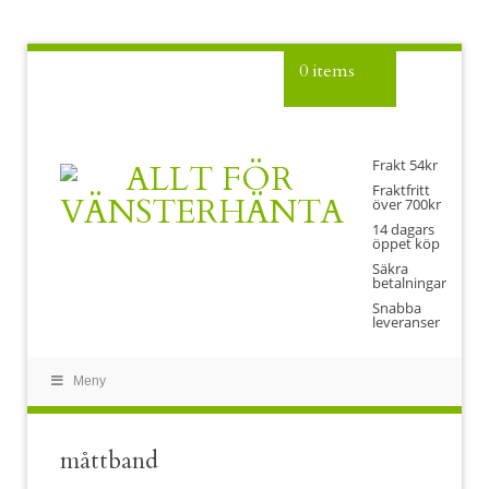
0 items
Frakt 54kr
Fraktfritt
över 700kr
14 dagars
öppet köp
Säkra
betalningar
Snabba
leveranser
Meny
måttband