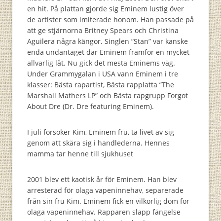
en hit. På plattan gjorde sig Eminem lustig över
de artister som imiterade honom. Han passade på
att ge stjärnorna Britney Spears och Christina
Aguilera några kängor. Singlen ”Stan” var kanske
enda undantaget där Eminem framför en mycket
allvarlig låt. Nu gick det mesta Eminems väg.
Under Grammygalan i USA vann Eminem i tre
klasser: Bästa rapartist, Bästa rapplatta ”The
Marshall Mathers LP” och Bästa rapgrupp Forgot
About Dre (Dr. Dre featuring Eminem).
I juli försöker Kim, Eminem fru, ta livet av sig
genom att skära sig i handlederna. Hennes
mamma tar henne till sjukhuset
2001 blev ett kaotisk år för Eminem. Han blev
arresterad för olaga vapeninnehav, separerade
från sin fru Kim. Eminem fick en vilkorlig dom för
olaga vapeninnehav. Rapparen slapp fängelse