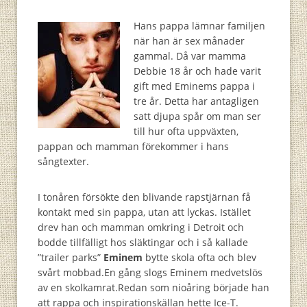
Hans pappa lämnar familjen
när han är sex månader
gammal. Då var mamma
Debbie 18 år och hade varit
gift med Eminems pappa i
tre år. Detta har antagligen
satt djupa spår om man ser
till hur ofta uppväxten,
pappan och mamman förekommer i hans
sångtexter.
I tonåren försökte den blivande rapstjärnan få
kontakt med sin pappa, utan att lyckas. Istället
drev han och mamman omkring i Detroit och
bodde tillfälligt hos släktingar och i så kallade
”trailer parks”
Eminem
bytte skola ofta och blev
svårt mobbad.En gång slogs Eminem medvetslös
av en skolkamrat.Redan som nioåring började han
att rappa och inspirationskällan hette Ice-T.