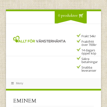
0 produkter
Frakt 54kr
Fraktfritt
över 700kr
14 dagars
öppet köp
Säkra
betalningar
Snabba
leveranser
Meny
EMINEM