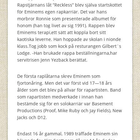
Rapstjärnans låt ”Reckless” blev själva startskottet
för Eminems egen rapkarriär. Det var hans
morbror Ronnie som presenterade albumet för
honom (han tog livet av sig 1991). Rappen blev
Eminems terapi,ett sätt att koppla bort sitt
kaotiska leverne. Han hoppade av skolan i nionde
klass.Tog jobb som kock på resturangen Gilbert`s
Lodge. -Han brukade rappa beställningarna,har
servitrisen Jenn Yezback berättat.
De första raplåtarna skrev Eminem som
fjortonåring. Men det var först vid 17—18 års
ålder som det blev på allvar för rapartisten. Band
som rapartisten medverkade i innan han
bestämde sig för en solokarriär var Basement
Productions (Proof, Mike Ruby och Jay Fields), New
Jacks och D12.
Endast 16 år gammal, 1989 träffade Eminem sin