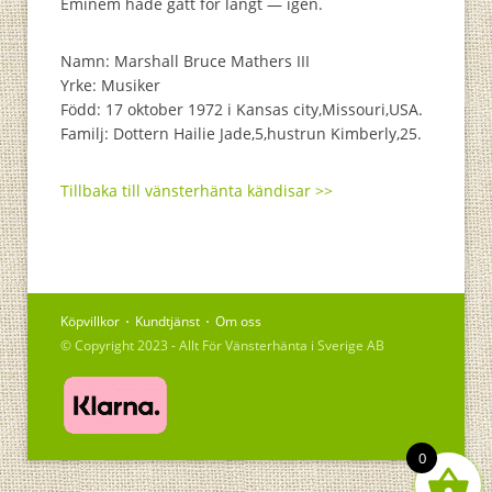
Eminem hade gått för långt — igen.
Namn: Marshall Bruce Mathers III
Yrke: Musiker
Född: 17 oktober 1972 i Kansas city,Missouri,USA.
Familj: Dottern Hailie Jade,5,hustrun Kimberly,25.
Tillbaka till vänsterhänta kändisar >>
Köpvillkor
Kundtjänst
Om oss
© Copyright 2023 - Allt För Vänsterhänta i Sverige AB
0