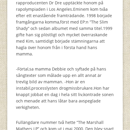
rapproducenten Dr Dre upptäckte honom på
rapolympiaden i Los Angeles.Eminem kom tvåa
efter ett enastående framträdande. 1998 började
framgångarna komma,först med EP:n ”The Slim
Shady” och sedan albumet med samma titel.1999
gifte han sig plöstligt och mycket överraskande
med Kim, samtidigt började stämningarna att
hagla över honom från i första hand hans
mamma.
-Förtal,sa mamma Debbie och syftade på hans
sångtexter som målade upp en allt annat är
trevlig bild av mamman. -Hon är en
instabil,processlysten drogmissbrukare.Hon har
knappt jobbat en dag i hela sitt liv,kontrade sonen
och menade att hans låtar bara avspeglade
verkigheten.
Fullängdare nummer två hette ”The Marshall
Mathers LP” och kom ut i maj 2000. Den blev snart