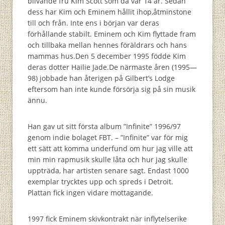
blivande fru Kim Scott som då var 14 år. Sedan
dess har Kim och Eminem hållit ihop,åtminstone
till och från. Inte ens i början var deras
förhållande stabilt. Eminem och Kim flyttade fram
och tillbaka mellan hennes föräldrars och hans
mammas hus.Den 5 december 1995 födde Kim
deras dotter Hailie Jade.De närmaste åren (1995—
98) jobbade han återigen på Gilbert’s Lodge
eftersom han inte kunde försörja sig på sin musik
ännu.
Han gav ut sitt första album ”Infinite” 1996/97
genom indie bolaget FBT. – ”Infinite” var för mig
ett sätt att komma underfund om hur jag ville att
min min rapmusik skulle låta och hur jag skulle
uppträda, har artisten senare sagt. Endast 1000
exemplar trycktes upp och spreds i Detroit.
Plattan fick ingen vidare mottagande.
1997 fick Eminem skivkontrakt när inflytelserike