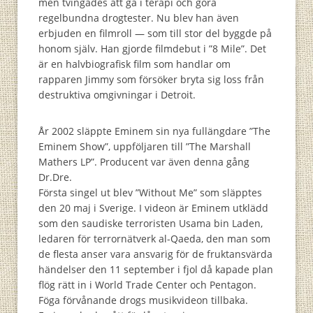
men tvingades att gå i terapi och göra
regelbundna drogtester. Nu blev han även
erbjuden en filmroll — som till stor del byggde på
honom själv. Han gjorde filmdebut i ”8 Mile”. Det
är en halvbiografisk film som handlar om
rapparen Jimmy som försöker bryta sig loss från
destruktiva omgivningar i Detroit.
År 2002 släppte Eminem sin nya fullängdare ”The
Eminem Show”, uppföljaren till ”The Marshall
Mathers LP”. Producent var även denna gång
Dr.Dre.
Första singel ut blev ”Without Me” som släpptes
den 20 maj i Sverige. I videon är Eminem utklädd
som den saudiske terroristen Usama bin Laden,
ledaren för terrornätverk al-Qaeda, den man som
de flesta anser vara ansvarig för de fruktansvärda
händelser den 11 september i fjol då kapade plan
flög rätt in i World Trade Center och Pentagon.
Föga förvånande drogs musikvideon tillbaka.