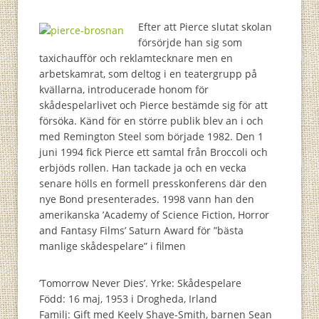
Efter att Pierce slutat skolan
försörjde han sig som
taxichaufför och reklamtecknare men en
arbetskamrat, som deltog i en teatergrupp på
kvällarna, introducerade honom för
skådespelarlivet och Pierce bestämde sig för att
försöka. Känd för en större publik blev an i och
med Remington Steel som började 1982. Den 1
juni 1994 fick Pierce ett samtal från Broccoli och
erbjöds rollen. Han tackade ja och en vecka
senare hölls en formell presskonferens där den
nye Bond presenterades. 1998 vann han den
amerikanska ’Academy of Science Fiction, Horror
and Fantasy Films’ Saturn Award för ”bästa
manlige skådespelare” i filmen
’Tomorrow Never Dies’. Yrke: Skådespelare
Född: 16 maj, 1953 i Drogheda, Irland
Familj: Gift med Keely Shaye-Smith, barnen Sean