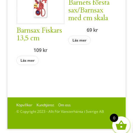
Barnets första
sax/Barnsax
med cm skala
Barnsax Fiskars
69
kr
13,5 cm
Läs mer
109
kr
Läs mer
Köpvillkor
Kundtjänst
Om oss
© Copyright 2023 - Allt För Vänsterhänta i Sverige AB
0