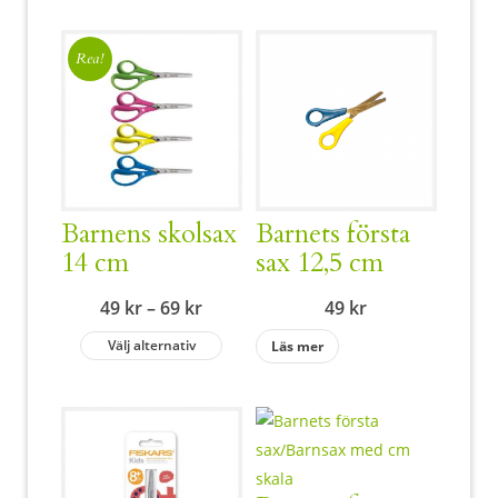
Rea!
Barnens skolsax
Barnets första
14 cm
sax 12,5 cm
Prisintervall:
49
kr
–
69
kr
49
kr
49 kr
Välj alternativ
Läs mer
till
69 kr