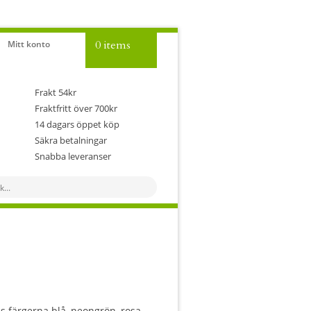
0 items
Mitt konto
Frakt 54kr
Fraktfritt över 700kr
14 dagars öppet köp
Säkra betalningar
Snabba leveranser
vall:
ns färgerna blå, neongrön, rosa