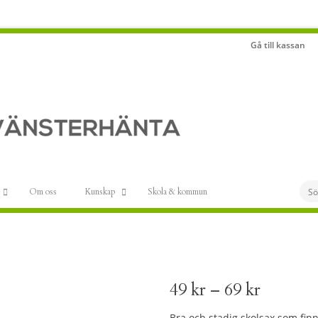
Gå till kassan
Om oss
Kunskap
Skola & kommun
Prisinter
49
kr
–
69
kr
49 kr
Bra och stadig skolsax som fin