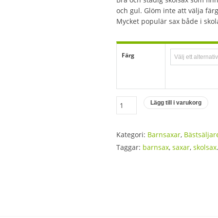
till
och gul. Glöm inte att välja fä
69 kr
Mycket populär sax både i sko
Färg
Barnens
Lägg till i varukorg
skolsax
14
Kategori:
Barnsaxar
,
Bästsäljar
cm
Taggar:
barnsax
,
saxar
,
skolsax
mängd