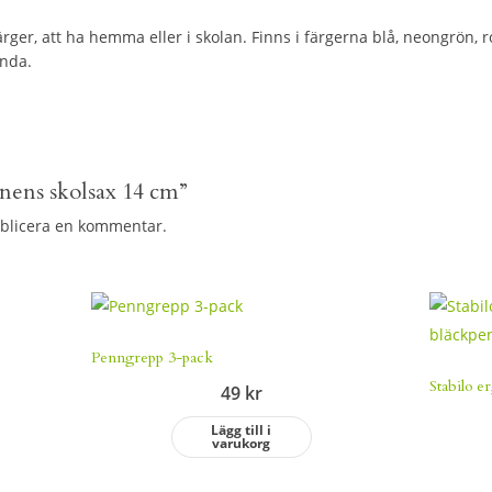
ärger, att ha hemma eller i skolan. Finns i färgerna blå, neongrön, r
ända.
rnens skolsax 14 cm”
ublicera en kommentar.
Penngrepp 3-pack
Stabilo 
49
kr
Lägg till i
varukorg