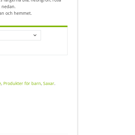
rg nedan.
lan och hemmet.
e
,
Produkter för barn
,
Saxar
.
.