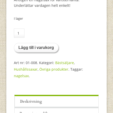
Underlättar vardagen helt enkelt!
I lager
Böjd
nagelsax
9
Lägg till i varukorg
cm
mängd
Art nr: 01-008.
Kategori:
Bästsäljare
,
Hushållssaxar
,
Övriga produkter
.
Taggar:
nagelsax
.
Beskrivning