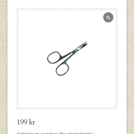
199
kr
Äntligen en nagelsax för vänsterhänta.