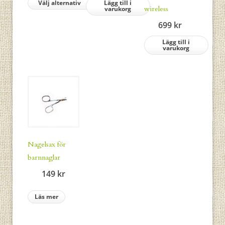
Välj alternativ
Lägg till i
wireless
varukorg
till
69 kr
699
kr
Lägg till i
varukorg
Nagelsax för
barnnaglar
149
kr
Läs mer