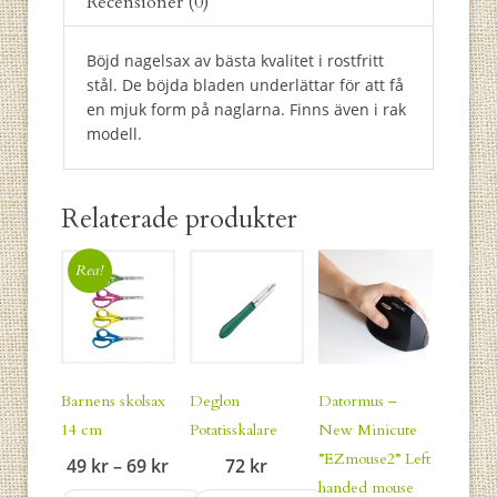
Recensioner (0)
Böjd nagelsax av bästa kvalitet i rostfritt
stål. De böjda bladen underlättar för att få
en mjuk form på naglarna. Finns även i rak
modell.
Relaterade produkter
Rea!
Barnens skolsax
Deglon
Datormus –
14 cm
Potatisskalare
New Minicute
”EZmouse2” Left
Prisintervall:
49
kr
–
69
kr
72
kr
handed mouse
49 kr