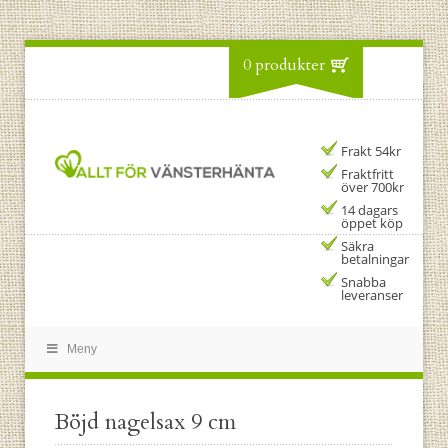
0 produkter
Frakt 54kr
Fraktfritt
över 700kr
14 dagars
öppet köp
Säkra
betalningar
Snabba
leveranser
Meny
Böjd nagelsax 9 cm