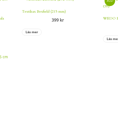
Rea!
Textilsax Bexfield (215 mm)
ala
WEDO Erg
399
kr
Läs mer
Läs me