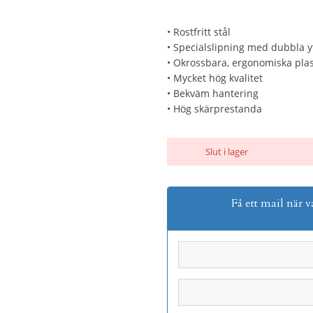
• Rostfritt stål
• Specialslipning med dubbla y
• Okrossbara, ergonomiska pla
• Mycket hög kvalitet
• Bekväm hantering
• Hög skärprestanda
Slut i lager
Få ett mail när v