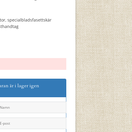
tor, specialbladsfasettskär
sthandtag
aran är i lager igen