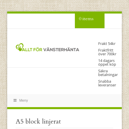
0 items
Frakt 54kr
Fraktfritt
över 700kr
14 dagars
öppet köp
Säkra
betalningar
Snabba
leveranser
Meny
A5 block linjerat