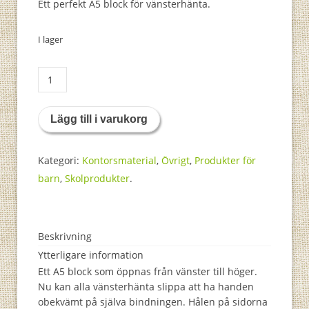
Ett perfekt A5 block för vänsterhänta.
I lager
A5
block
linjerat
Lägg till i varukorg
mängd
Kategori:
Kontorsmaterial
,
Övrigt
,
Produkter för
barn
,
Skolprodukter
.
Beskrivning
Ytterligare information
Ett A5 block som öppnas från vänster till höger.
Nu kan alla vänsterhänta slippa att ha handen
obekvämt på själva bindningen. Hålen på sidorna