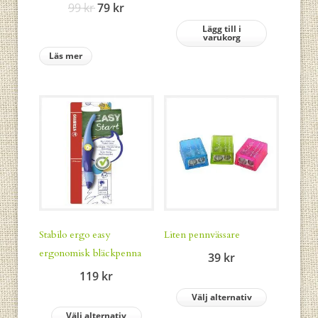
Det
Det
99
kr
79
kr
ursprungliga
nuvarande
Lägg till i
varukorg
priset
priset
Läs mer
var:
är:
99 kr.
79 kr.
Stabilo ergo easy
Liten pennvässare
ergonomisk bläckpenna
39
kr
119
kr
Välj alternativ
Välj alternativ