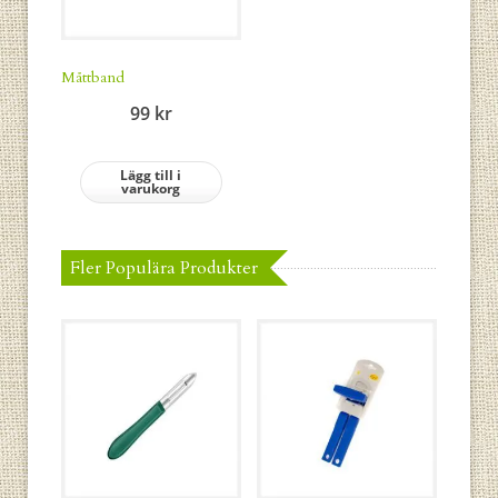
Måttband
99
kr
Lägg till i
varukorg
Fler Populära Produkter