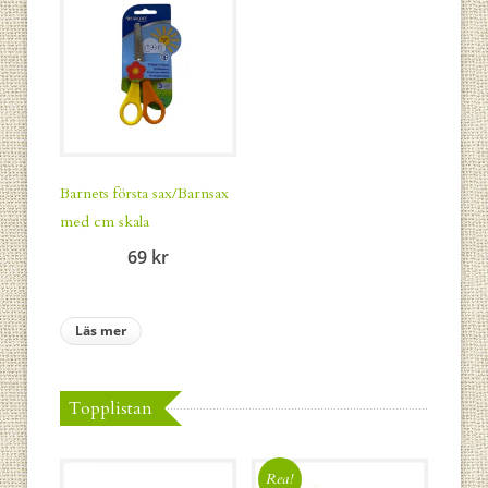
Barnets första sax/Barnsax
med cm skala
69
kr
Läs mer
Topplistan
Rea!