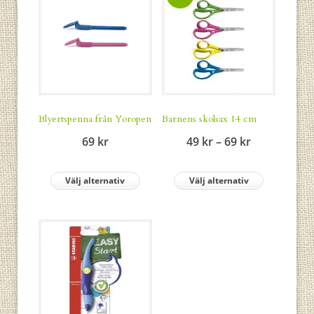
Blyertspenna från Yoropen
Barnens skolsax 14 cm
Prisintervall
69
kr
49
kr
–
69
kr
49 kr
till
Välj alternativ
Välj alternativ
69 kr