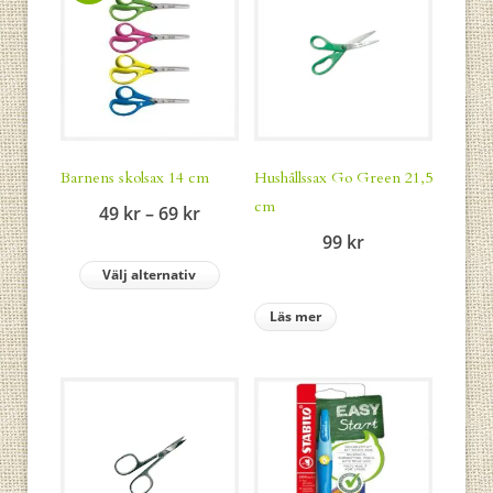
Barnens skolsax 14 cm
Hushållssax Go Green 21,5
cm
Prisintervall:
49
kr
–
69
kr
49 kr
99
kr
till
Välj alternativ
69 kr
Läs mer