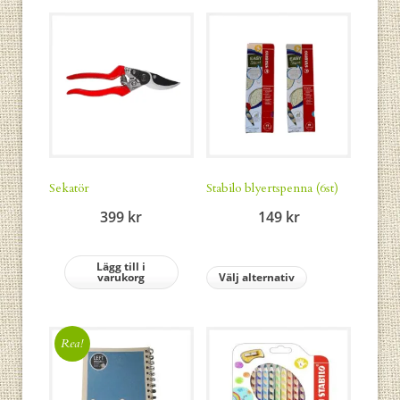
Sekatör
Stabilo blyertspenna (6st)
399
kr
149
kr
Lägg till i
varukorg
Välj alternativ
Rea!