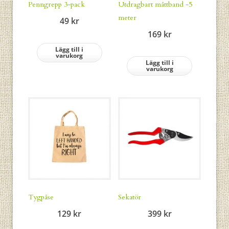
Penngrepp 3-pack
Utdragbart måttband -5
meter
49
kr
169
kr
Lägg till i
varukorg
Lägg till i
varukorg
Tygpåse
Sekatör
129
kr
399
kr