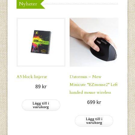
Nyheter
A5 block linjerat
Datormus – New
Minicute ”EZmouse2” Left
89
kr
handed mouse wireless
699
kr
Lägg till i
varukorg
Lägg till i
varukorg