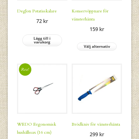
Deglon Potatisskalare
Konservöppnare för
vänsterhänta
72
kr
159
kr
Lägg till i
varukorg
Välj alternativ
Rea!
WEDO Ergonomisk
Brödkniv för vänsterhänta
hushållssax (16 cm)
299
kr