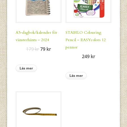
A5-dagbok/kalender för
STABILO Colouring
vänsterhänta – 2024
Pencil – EASYcolors 12
pennor
Det
Det
179
kr
79
kr
ursprungliga
nuvarande
249
kr
priset
priset
Läs mer
var:
är:
Läs mer
179 kr.
79 kr.