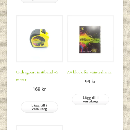
Utdragbart måttband -5
A4 block för vänsterhänta
meter
99
kr
169
kr
Lägg till i
varukorg
Lägg till i
varukorg